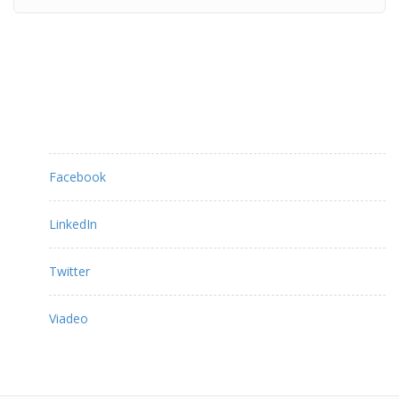
Partagez ce contenu :
Facebook
LinkedIn
Twitter
Viadeo