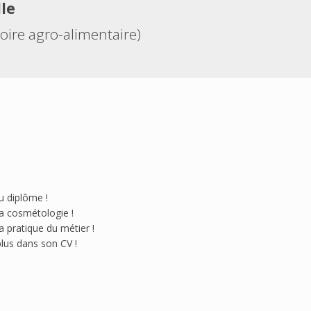
le
oire agro-alimentaire)
u diplôme !
la cosmétologie !
 pratique du métier !
plus dans son CV !