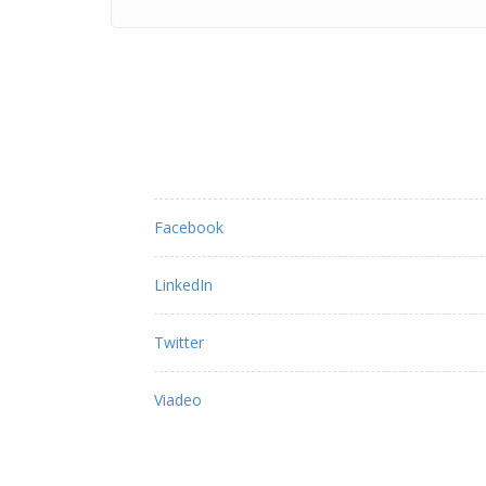
Partagez ce contenu :
Facebook
LinkedIn
Twitter
Viadeo