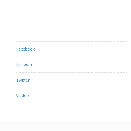
Partagez ce contenu :
Facebook
LinkedIn
Twitter
Viadeo